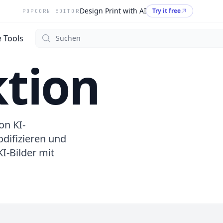
Design Print with AI
Try it free
POPCORN EDITOR
Suchen
 Tools
ktion
on KI-
difizieren und
I-Bilder mit