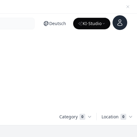
Konto
Deutsch
KI-Studio
Category
Location
0
0